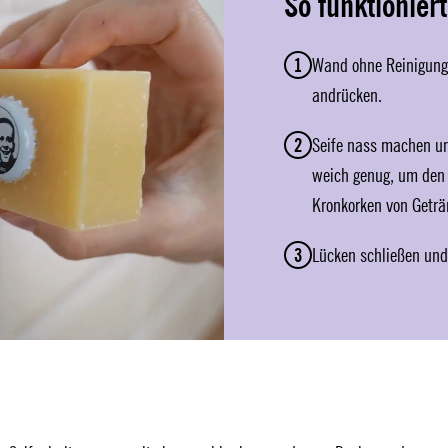
So funktioniert
1
Wand ohne Reinigungs
andrücken.
2
Seife nass machen un
weich genug, um den 
Kronkorken von Getr
3
Lücken schließen und