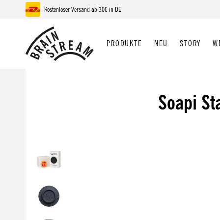
Kostenloser Versand ab 30€ in DE
 Hauptinhalt springen
Zur Suche springen
Zur Hauptnavigation springen
PRODUKTE
NEU
STORY
W
Soapi St
Bildergalerie überspringen