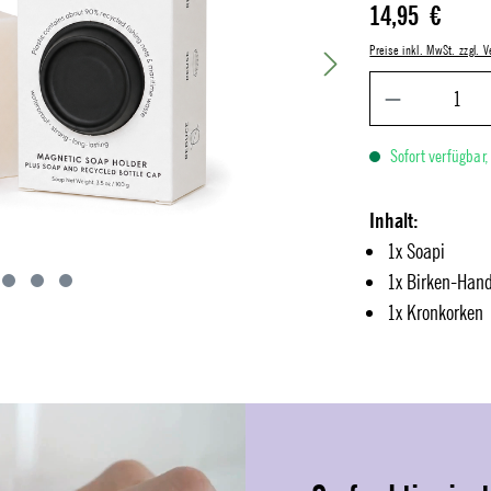
Regulärer Preis:
14,95 €
Preise inkl. MwSt. zzgl.
Sofort verfügbar,
Inhalt:
1x Soapi
1x Birken-Hand
1x Kronkorken