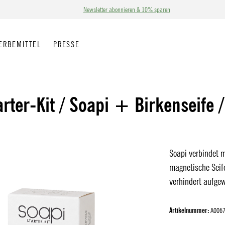
Newsletter abonnieren & 10% sparen
ERBEMITTEL
PRESSE
arter-Kit / Soapi + Birkenseife 
Soapi verbindet m
magnetische Seif
verhindert aufge
Artikelnummer:
A006