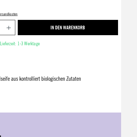
 Versandkosten
Produkt Anzahl: Gib den gewünschten Wert ein ode
IN DEN WARENKORB
 Lieferzeit: 1-3 Werktage
seife aus kontrolliert biologischen Zutaten