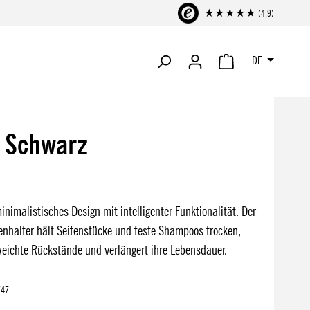
★★★★★ (4,9)
DE
WARENKORB ENTHÄLT 
/ Schwarz
inimalistisches Design mit intelligenter Funktionalität. Der
enhalter hält Seifenstücke und feste Shampoos trocken,
weichte Rückstände und verlängert ihre Lebensdauer.
747