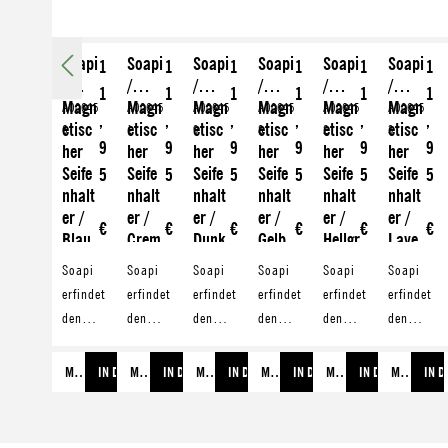
Soapi
Soapi
Soapi
Soapi
Soapi
Soapi
1
1
1
1
1
1
/
/
/
/
/
/
1
1
1
1
1
1
Magn
Magn
Magn
Magn
Magn
Magn
A00645
A00645
A00645
A00645
A00645
A00645
,
,
,
,
,
,
etisc
etisc
etisc
etisc
etisc
etisc
6
1
9
8
2
3
9
9
9
9
9
9
her
her
her
her
her
her
Seife
Seife
Seife
Seife
Seife
Seife
5
5
5
5
5
5
nhalt
nhalt
nhalt
nhalt
nhalt
nhalt
er /
er /
er /
er /
er /
er /
€
€
€
€
€
€
Blau
Crem
Dunk
Gelb
Hellgr
Lave
eweiß
elgra
au
ndel
Soapi
Soapi
Soapi
Soapi
Soapi
Soapi
u
erfindet
erfindet
erfindet
erfindet
erfindet
erfindet
den
den
den
den
den
den
klassisc
klassisc
klassisc
klassisc
klassisc
klassisc
hen
hen
hen
hen
hen
hen
MEHR ERFAHREN
IN DEN WARENKORB
MEHR ERFAHREN
IN DEN WARENKORB
MEHR ERFAHREN
IN DEN WARENKORB
MEHR ERFAHREN
IN DEN WARENKORB
MEHR ERFAHREN
IN DEN WARENKO
MEHR ERFAHREN
IN 
magneti
magneti
magneti
magneti
magneti
magneti
schen
schen
schen
schen
schen
schen
Seifenh
Seifenh
Seifenh
Seifenh
Seifenh
Seifenh