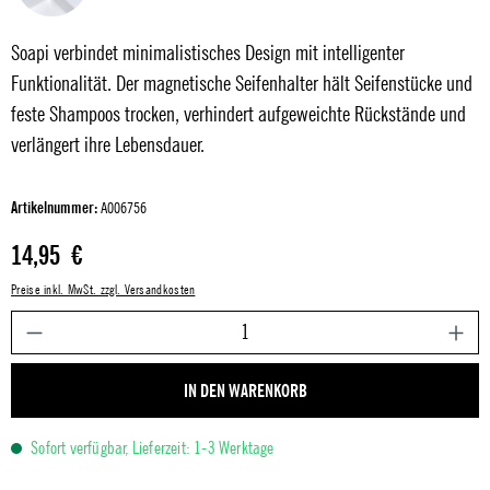
Soapi verbindet minimalistisches Design mit intelligenter
Funktionalität. Der magnetische Seifenhalter hält Seifenstücke und
feste Shampoos trocken, verhindert aufgeweichte Rückstände und
verlängert ihre Lebensdauer.
Artikelnummer:
A006756
Regulärer Preis:
14,95 €
Preise inkl. MwSt. zzgl. Versandkosten
P
IN DEN WARENKORB
Sofort verfügbar, Lieferzeit: 1-3 Werktage