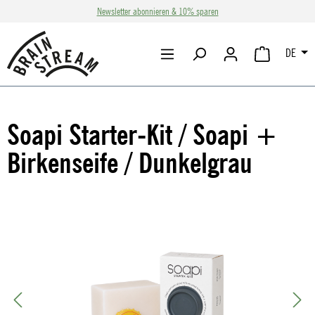
Newsletter abonnieren & 10% sparen
Zum Hauptinhalt springen
DE
WARENKORB 
Soapi Starter-Kit / Soapi +
Birkenseife / Dunkelgrau
Bildergalerie überspringen