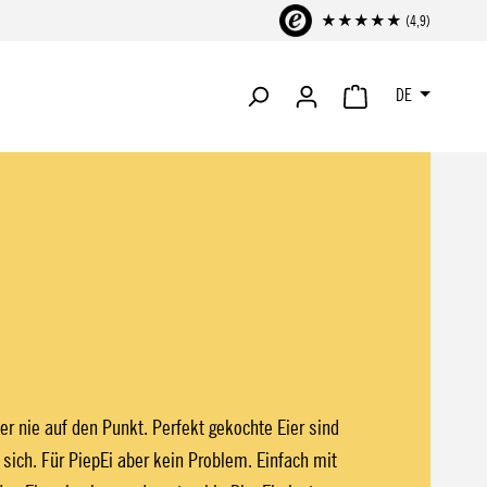
★★★★★ (4,9)
DE
WARENKORB ENTHÄLT 
er nie auf den Punkt. Perfekt gekochte Eier sind
 sich. Für PiepEi aber kein Problem. Einfach mit