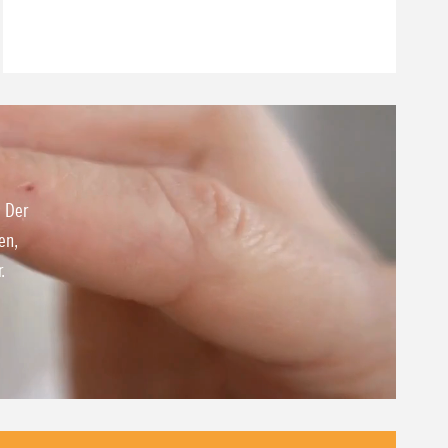
. Der
en,
.