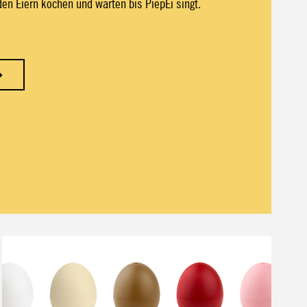
den Eiern kochen und warten bis PiepEi singt.
→