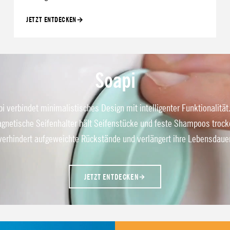
JETZT ENTDECKEN
→
Soapi
i verbindet minimalistisches Design mit intelligenter Funktionalität
gnetische Seifenhalter hält Seifenstücke und feste Shampoos trock
verhindert aufgeweichte Rückstände und verlängert ihre Lebensdauer
JETZT ENTDECKEN
→