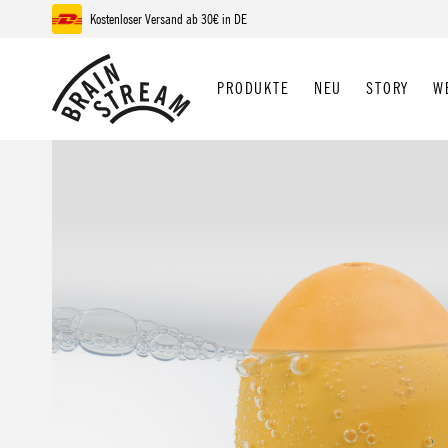
Kostenloser Versand ab 30€ in DE
 Hauptinhalt springen
Zur Suche springen
Zur Hauptnavigation springen
PRODUKTE
NEU
STORY
W