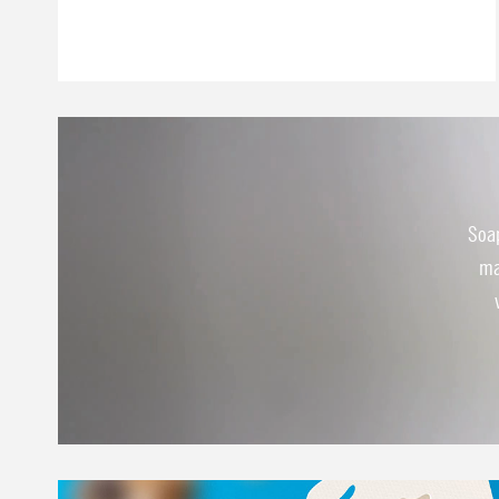
Soap
ma