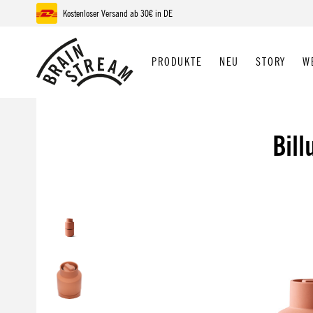
Kostenloser Versand ab 30€ in DE
 Hauptinhalt springen
Zur Suche springen
Zur Hauptnavigation springen
PRODUKTE
NEU
STORY
W
Bil
Bildergalerie überspringen