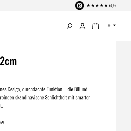
★★★★★ (4,9)
DE
WARENKORB ENTHÄLT 
12cm
nes Design, durchdachte Funktion – die Billund
binden skandinavische Schlichtheit mit smarter
t.
669