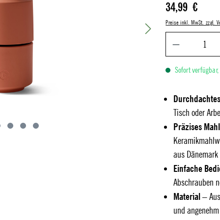
Regulärer Preis:
34,99 €
Preise inkl. MwSt. zzgl.
Sofort verfügbar,
Durchdachtes
Tisch oder Arbe
Präzises Mah
Keramikmahlwer
aus Dänemark 
Einfache Bed
Abschrauben nö
Material
– Aus
und angenehm 