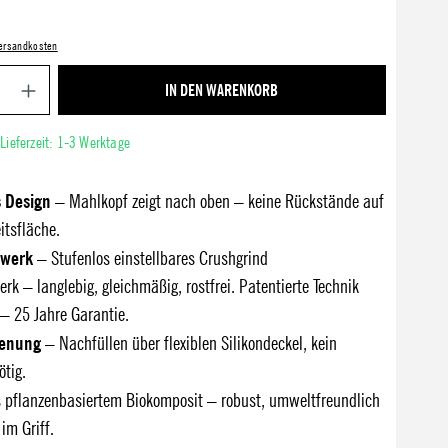
 Versandkosten
Produkt Anzahl: Gib den gewünschten Wert ein ode
IN DEN WARENKORB
 Lieferzeit: 1-3 Werktage
 Design
– Mahlkopf zeigt nach oben – keine Rückstände auf
itsfläche.
lwerk
– Stufenlos einstellbares Crushgrind
k – langlebig, gleichmäßig, rostfrei. Patentierte Technik
– 25 Jahre Garantie.
ienung
– Nachfüllen über flexiblen Silikondeckel, kein
tig.
 pflanzenbasiertem Biokomposit – robust, umweltfreundlich
im Griff.