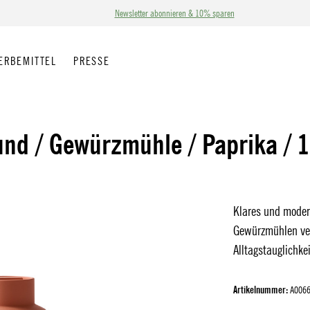
Newsletter abonnieren & 10% sparen
ERBEMITTEL
PRESSE
lund / Gewürzmühle / Paprika / 
Klares und moder
Gewürzmühlen ver
Alltagstauglichkei
Artikelnummer:
A006