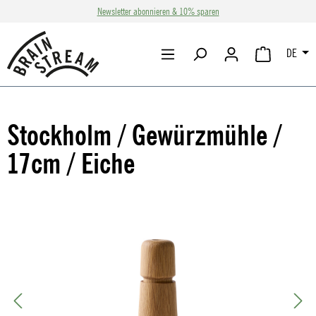
Newsletter abonnieren & 10% sparen
Zum Hauptinhalt springen
DE
WARENKORB 
Stockholm / Gewürzmühle /
17cm / Eiche
Bildergalerie überspringen