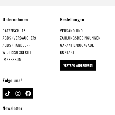
reduziert, e
k – stilvoll,
langlebig &amp;
sauber im
Unternehmen
Bestellungen
Gebrauch.
DATENSCHUTZ
VERSAND UND
AGBS (VERBAUCHER)
ZAHLUNGSBEDINGUNGEN
AGBS (HÄNDLER)
GARANTIE/RÜCKGABE
WIDERRUFSRECHT
KONTAKT
IMPRESSUM
VERTRAG WIDERRUFEN
Folge uns!
TIKTOK
INSTAGRAM
FACEBOOK
Newsletter