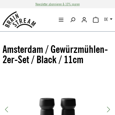
Newsletter abonnieren & 10% sparen
Zum Hauptinhalt springen
DE
WARENKORB 
Amsterdam / Gewürzmühlen-
2er-Set / Black / 11cm
Bildergalerie überspringen