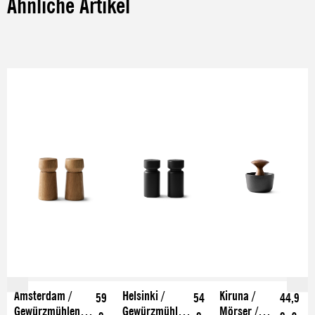
Ähnliche Artikel
Produktgalerie überspringen
Amsterdam /
Helsinki /
Kiruna /
59
54
44,9
Gewürzmühlen-
Gewürzmühlen-
Mörser /