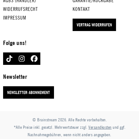
AGBS (HÄNDLER)
GARANTIE/RÜCKGABE
WIDERRUFSRECHT
KONTAKT
IMPRESSUM
VERTRAG WIDERRUFEN
Folge uns!
TIKTOK
INSTAGRAM
FACEBOOK
Newsletter
NEWSLETTER-ABONNEMENT
© Brainstream 2026. Alle Rechte vorbehalten.
*Alle Preise inkl. gesetzl. Mehrwertsteuer zzgl.
Versandkosten
und ggf.
Nachnahmegebühren, wenn nicht anders angegeben.