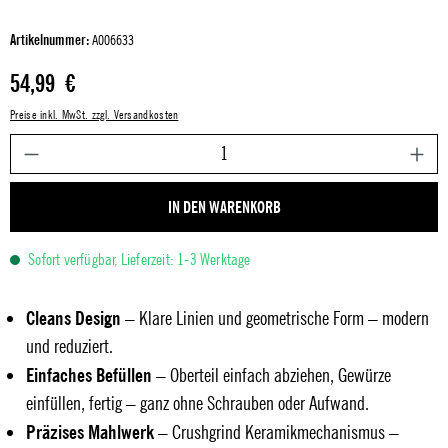
Artikelnummer:
A006633
Regulärer Preis:
54,99 €
Preise inkl. MwSt. zzgl. Versandkosten
P
IN DEN WARENKORB
Sofort verfügbar, Lieferzeit: 1-3 Werktage
Cleans Design
– Klare Linien und geometrische Form – modern
und reduziert.
Einfaches Befüllen
– Oberteil einfach abziehen, Gewürze
einfüllen, fertig – ganz ohne Schrauben oder Aufwand.
Präzises Mahlwerk
– Crushgrind Keramikmechanismus –