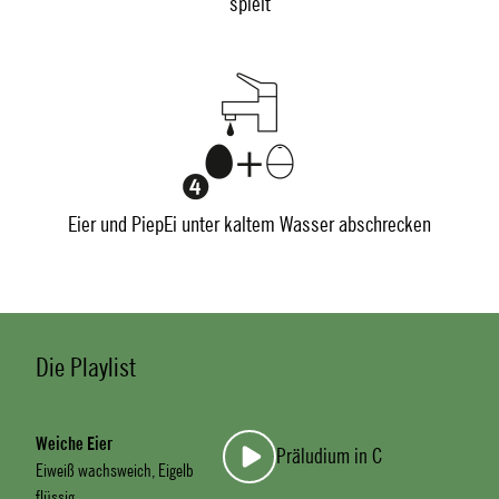
spielt
Eier und PiepEi unter kaltem Wasser abschrecken
Die Playlist
Weiche Eier
Präludium in C
Eiweiß wachsweich, Eigelb
flüssig