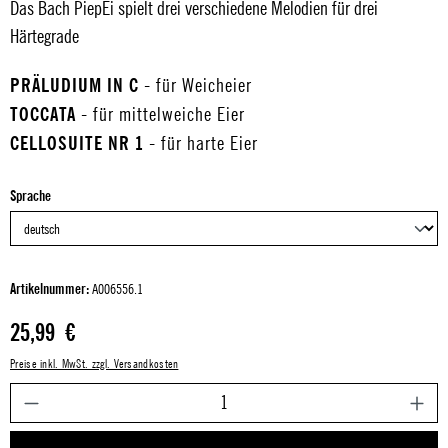
Das Bach PiepEi spielt drei verschiedene Melodien für drei
Härtegrade
PRÄLUDIUM IN C
- für Weicheier
TOCCATA
- für mittelweiche Eier
CELLOSUITE NR 1
- für harte Eier
auswählen
Sprache
Artikelnummer:
A006556.1
Regulärer Preis:
25,99 €
Preise inkl. MwSt. zzgl. Versandkosten
P