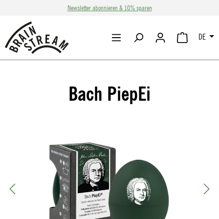
Newsletter abonnieren & 10% sparen
Zum Hauptinhalt springen
DE
WARENKORB 
Bach PiepEi
Bildergalerie überspringen