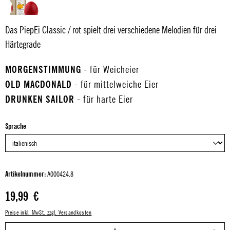
Das PiepEi Classic / rot spielt drei verschiedene Melodien für drei
Härtegrade
MORGENSTIMMUNG
- für Weicheier
OLD MACDONALD
- für mittelweiche Eier
DRUNKEN SAILOR
- für harte Eier
auswählen
Sprache
Artikelnummer:
A000424.8
Regulärer Preis:
19,99 €
Preise inkl. MwSt. zzgl. Versandkosten
P