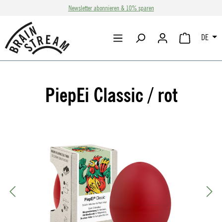
Newsletter abonnieren & 10% sparen
Zum Hauptinhalt springen
DE
WARENKORB 
PiepEi Classic / rot
Bildergalerie überspringen