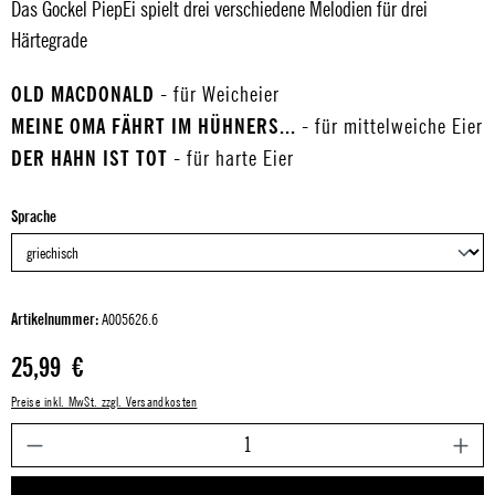
Das Gockel PiepEi spielt drei verschiedene Melodien für drei
Härtegrade
OLD MACDONALD
- für Weicheier
MEINE OMA FÄHRT IM HÜHNERS...
- für mittelweiche Eier
DER HAHN IST TOT
- für harte Eier
auswählen
Sprache
Artikelnummer:
A005626.6
Regulärer Preis:
25,99 €
Preise inkl. MwSt. zzgl. Versandkosten
P