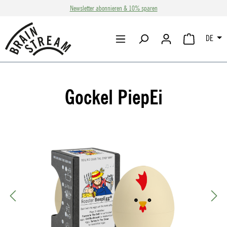
Newsletter abonnieren & 10% sparen
Zum Hauptinhalt springen
DE
WARENKORB 
Gockel PiepEi
Bildergalerie überspringen